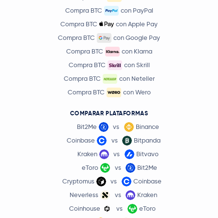
Compra BTC
con PayPal
Compra BTC
con Apple Pay
Compra BTC
con Google Pay
Compra BTC
con Klarna
Compra BTC
con Skrill
Compra BTC
con Neteller
Compra BTC
con Wero
COMPARAR PLATAFORMAS
Bit2Me
vs
Binance
Coinbase
vs
Bitpanda
Kraken
vs
Bitvavo
eToro
vs
Bit2Me
Cryptomus
vs
Coinbase
Neverless
vs
Kraken
Coinhouse
vs
eToro