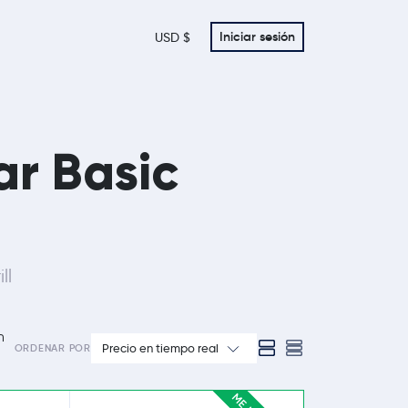
Iniciar sesión
USD $
ar Basic
ll
n
Precio en tiempo real
ORDENAR POR