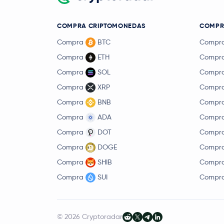
COMPRA CRIPTOMONEDAS
COMPRA
Compra
BTC
Compr
Compra
ETH
Compr
Compra
SOL
Compr
Compra
XRP
Compr
Compra
BNB
Compr
Compra
ADA
Compr
Compra
DOT
Compr
Compra
DOGE
Compr
Compra
SHIB
Compr
Compra
SUI
Compr
© 2026 Cryptoradar