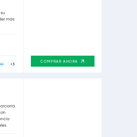
 su
nder más
COMPRAR AHORA
+3
porciona
con
encia
les.