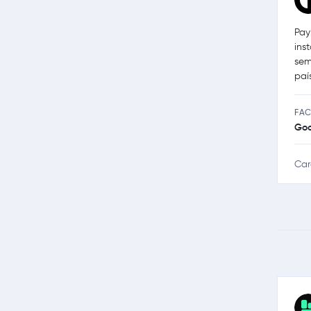
Pay
ins
sem
paí
FAC
Go
Car