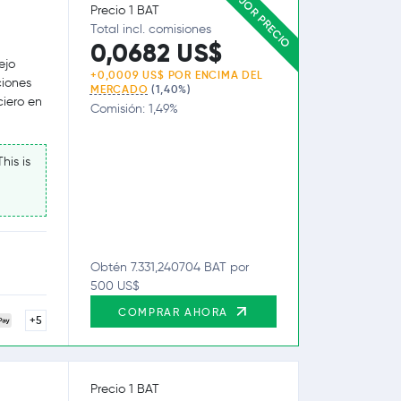
MEJOR PRECIO
Precio 1 BAT
Total incl. comisiones
0,0682 US$
ejo
+0,0009 US$ POR ENCIMA DEL
ciones
MERCADO
(1,40%)
ciero en
Comisión: 1,49%
his is
Obtén 7.331,240704 BAT por
500 US$
COMPRAR AHORA
+5
Precio 1 BAT