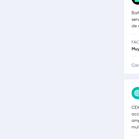
Bal
ser
de 
FAC
Muy
Car
CEX
acc
amp
mul