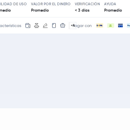
ILIDAD DE USO
VALOR POR EL DINERO
VERIFICACIÓN
AYUDA
medio
Promedio
< 3 días
Promedio
acterísticas
Pagar con
+4