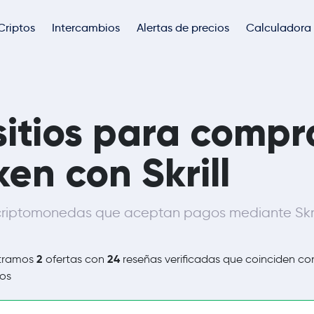
Criptos
Intercambios
Alertas de precios
Calculadora
sitios para compr
en con Skrill
riptomonedas que aceptan pagos mediante Skri
2
24
tramos
ofertas con
reseñas verificadas que coinciden co
ros