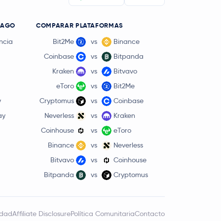
PAGO
COMPARAR PLATAFORMAS
ncia
Bit2Me
vs
Binance
Coinbase
vs
Bitpanda
Kraken
vs
Bitvavo
eToro
vs
Bit2Me
y
Cryptomus
vs
Coinbase
ay
Neverless
vs
Kraken
Coinhouse
vs
eToro
Binance
vs
Neverless
Bitvavo
vs
Coinhouse
Bitpanda
vs
Cryptomus
idad
Affiliate Disclosure
Política Comunitaria
Contacto