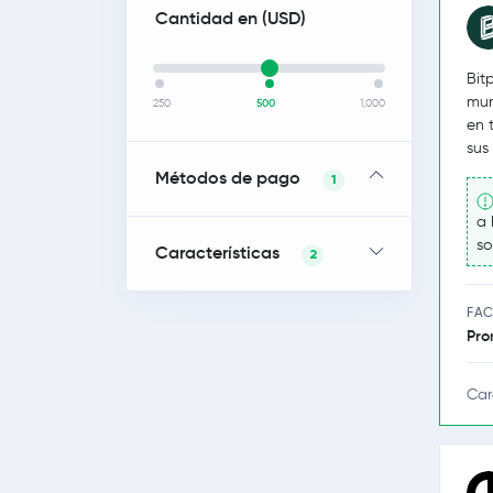
Cantidad en (
USD
)
Bit
mun
250
500
1,000
en 
sus
Métodos de pago
1
a 
so
Características
2
FAC
Pro
Car