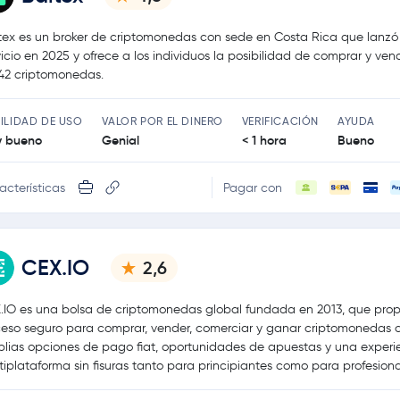
tex es un broker de criptomonedas con sede en Costa Rica que lanzó
vicio en 2025 y ofrece a los individuos la posibilidad de comprar y ve
42 criptomonedas.
ILIDAD DE USO
VALOR POR EL DINERO
VERIFICACIÓN
AYUDA
 bueno
Genial
< 1 hora
Bueno
acterísticas
Pagar con
CEX.IO
2,6
.IO es una bolsa de criptomonedas global fundada en 2013, que pro
eso seguro para comprar, vender, comerciar y ganar criptomonedas 
lias opciones de pago fiat, oportunidades de apuestas y una experi
tiplataforma sin fisuras tanto para principiantes como para profesiona