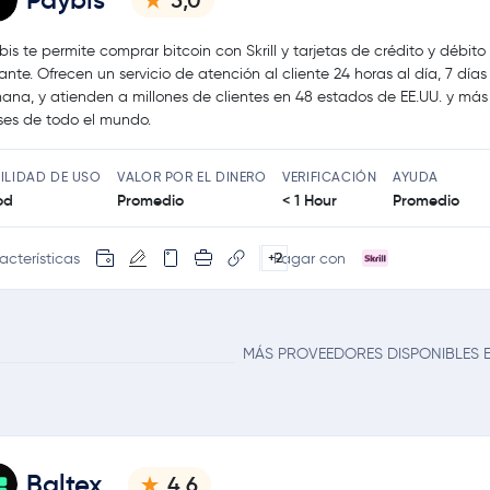
Paybis
5,0
bis te permite comprar bitcoin con Skrill y tarjetas de crédito y débito 
tante. Ofrecen un servicio de atención al cliente 24 horas al día, 7 días
ana, y atienden a millones de clientes en 48 estados de EE.UU. y más
ses de todo el mundo.
ILIDAD DE USO
VALOR POR EL DINERO
VERIFICACIÓN
AYUDA
od
Promedio
< 1 Hour
Promedio
acterísticas
Pagar con
+2
MÁS PROVEEDORES DISPONIBLES E
Baltex
4,6