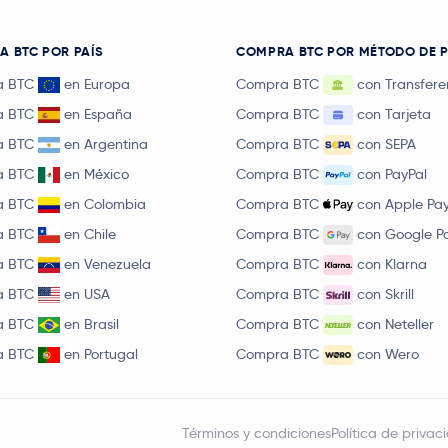
 BTC POR PAÍS
COMPRA BTC POR MÉTODO DE 
a BTC
en Europa
Compra BTC
con Transfere
a BTC
en España
Compra BTC
con Tarjeta
a BTC
en Argentina
Compra BTC
con SEPA
a BTC
en México
Compra BTC
con PayPal
a BTC
en Colombia
Compra BTC
con Apple Pa
a BTC
en Chile
Compra BTC
con Google P
a BTC
en Venezuela
Compra BTC
con Klarna
a BTC
en USA
Compra BTC
con Skrill
a BTC
en Brasil
Compra BTC
con Neteller
a BTC
en Portugal
Compra BTC
con Wero
Términos y condiciones
Política de privac