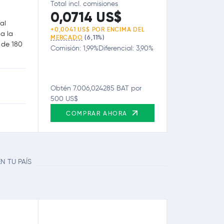
Total incl. comisiones
0,0714 US$
al
+0,0041 US$ POR ENCIMA DEL
 a la
MERCADO
(6,11%)
 de 180
Comisión: 1,99%
Diferencial: 3,90%
Obtén 7.006,024285 BAT por
500 US$
COMPRAR AHORA
N TU PAÍS