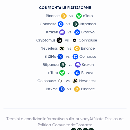
CONFRONTA LE PIATTAFORME
Binance
vs
eToro
Coinbase
vs
Bitpanda
Kraken
vs
Bitvavo
Cryptomus
vs
Coinhouse
Neverless
vs
Binance
Bit2Me
vs
Coinbase
Bitpanda
vs
Kraken
eToro
vs
Bitvavo
Coinhouse
vs
Neverless
Bit2Me
vs
Binance
Termini e condizioni
Informativa sulla privacy
Affiliate Disclosure
Politica Comunitaria
Contatto