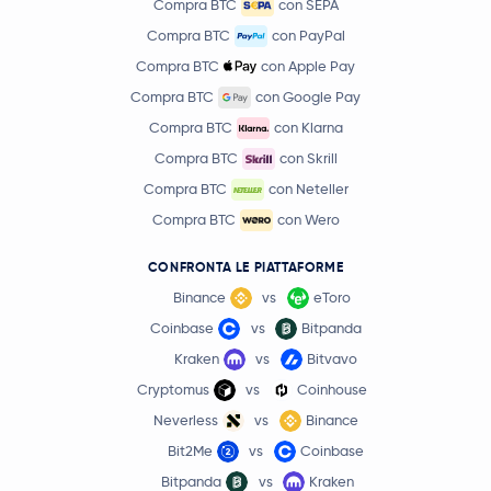
Compra BTC
con SEPA
Compra BTC
con PayPal
Compra BTC
con Apple Pay
Compra BTC
con Google Pay
Compra BTC
con Klarna
Compra BTC
con Skrill
Compra BTC
con Neteller
Compra BTC
con Wero
CONFRONTA LE PIATTAFORME
Binance
vs
eToro
Coinbase
vs
Bitpanda
Kraken
vs
Bitvavo
Cryptomus
vs
Coinhouse
Neverless
vs
Binance
Bit2Me
vs
Coinbase
Bitpanda
vs
Kraken