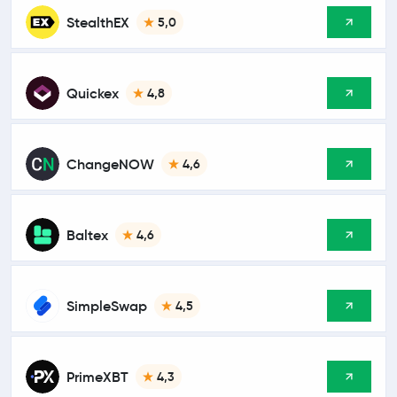
StealthEX
5,0
Quickex
4,8
ChangeNOW
4,6
Baltex
4,6
SimpleSwap
4,5
PrimeXBT
4,3