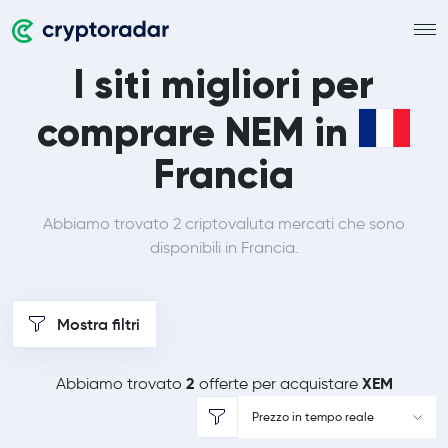
I siti migliori per
comprare NEM in
Francia
Abbiamo trovato 2 criptovaluta mercati che sono
disponibili in Francia.
Mostra filtri
2
XEM
Abbiamo trovato
offerte per acquistare
Prezzo in tempo reale