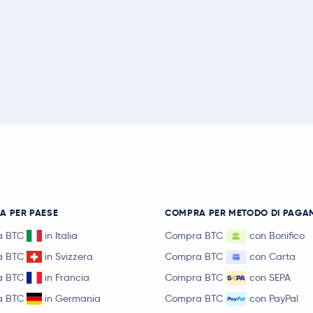
A PER PAESE
COMPRA PER METODO DI PAGA
a BTC
in Italia
Compra BTC
con Bonifico
a BTC
in Svizzera
Compra BTC
con Carta
a BTC
in Francia
Compra BTC
con SEPA
a BTC
in Germania
Compra BTC
con PayPal