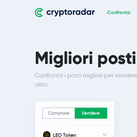
Confronta
Migliori post
Confronta i posti migliori per vendere
altro
Comprare
Vendere
LEO Token