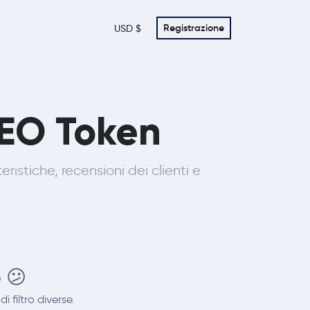
Registrazione
USD $
EO Token
ristiche, recensioni dei clienti e
o 😕
 filtro diverse.