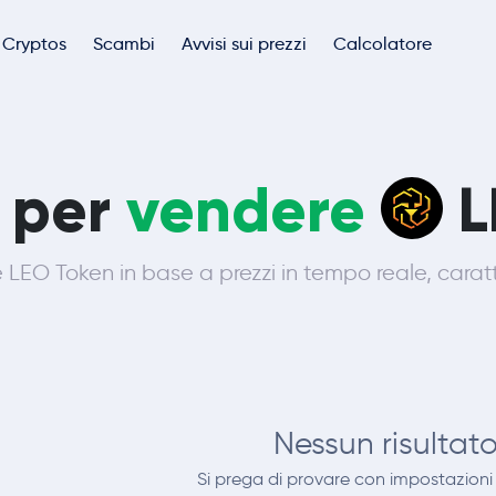
Cryptos
Scambi
Avvisi sui prezzi
Calcolatore
i per
vendere
L
 LEO Token in base a prezzi in tempo reale, caratte
Nessun risultat
Si prega di provare con impostazioni di