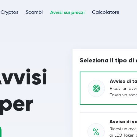
Cryptos
Scambi
Avvisi sui prezzi
Calcolatore
Seleziona il tipo di
vvisi
Avviso di t
Ricevi un avv
 per
Token va sopra
n
Avviso di vo
Ricevi un avvi
di LEO Token 