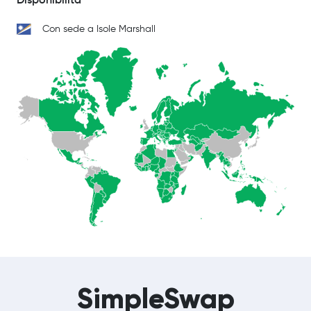
Con sede a Isole Marshall
SimpleSwap