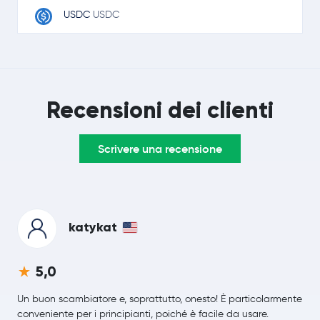
USDC
USDC
Ripple
XRP
TRON
TRX
Recensioni dei clienti
Lido Staked Ether
STETH
Scrivere una recensione
Dogecoin
DOGE
LEO Token
LEO
Cardano
ADA
katykat
Monero
XMR
5,0
Chainlink
LINK
Un buon scambiatore e, soprattutto, onesto! È particolarmente
conveniente per i principianti, poiché è facile da usare.