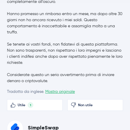
completamente all'oscuro.
Hanno promesso un rimborso entro un mese, ma dopo oltre 30
Polygon
MATIC
giorni non ho ancora ricevuto i miei soldi. Questo
comportamento è inaccettabile e assomiglia molto a una
Neo
NEO
truffa.
Maker
MKR
Se tenete ai vostri fondi, non fidatevi di questa piattaforma.
Non sono trasparenti, non rispettano i loro impegni e lasciano
i clienti indifesi anche dopo aver rispettato pienamente le loro
Basic Attention Token
BAT
richieste.
Solana
SOL
Considerate questo un serio avvertimento prima di inviare
denaro o criptovalute.
EOS
EOS
Tradotto da inglese.
Mostra originale
Qtum
QTUM
Utile
Non utile
1
Zcash
ZEC
SimpleSwap
Litecoin
LTC