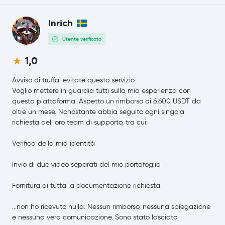
Aave
AAVE
Inrich
Pepe
PEPE
Utente verificato
Filecoin
FIL
1,0
NEM
XEM
Avviso di truffa: evitate questo servizio
Voglio mettere in guardia tutti sulla mia esperienza con
questa piattaforma. Aspetto un rimborso di 6.600 USDT da
Cosmos
ATOM
oltre un mese. Nonostante abbia seguito ogni singola
richiesta del loro team di supporto, tra cui:
Aptos
APT
Verifica della mia identità
VeChain
VET
Invio di due video separati del mio portafoglio
Dash
DASH
Fornitura di tutta la documentazione richiesta
Tezos
XTZ
...non ho ricevuto nulla. Nessun rimborso, nessuna spiegazione
e nessuna vera comunicazione. Sono stato lasciato
IOTA
IOTA