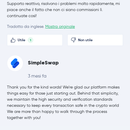
Supporto reattivo, risolvono i problemi molto rapidamente, mi
Stellar Lumens
XLM
piace anche il fatto che non ci siano commissioni lì.
continuate così!
Bitcoin Cash
BCH
Tradotto da inglese.
Mostra originale
Toncoin
TON
Utile
Non utile
1
SHIBA INU
SHIB
Polkadot
DOT
SimpleSwap
Sui
SUI
3 mesi fa
Thank you for the kind words! We’re glad our platform makes
Avalanche
AVAX
things easy for those just starting out. Behind that simplicity,
we maintain the high security and verification standards
Uniswap
UNI
necessary to keep every transaction safe in the crypto world
We are more than happy to walk through the process
NEAR Protocol
NEAR
together with you!