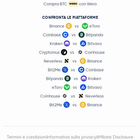
Compra BTC
con Wero
CONFRONTA LE PIATTAFORME
Binance
vs
eToro
Coinbase
vs
Bitpanda
Kraken
vs
Bitvavo
Cryptomus
vs
Coinhouse
Neverless
vs
Binance
Bit2Me
vs
Coinbase
Bitpanda
vs
Kraken
eToro
vs
Bitvavo
Coinhouse
vs
Neverless
Bit2Me
vs
Binance
Termini e condizioni
Informativa sulla privacy
Affiliate Disclosure