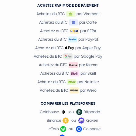
ACHETEZ PAR MODE DE PAIEMENT
Achetez du BTC
par Virement
Achetez du BTC
par Carte
Achetez du BTC
par SEPA
Achetez du BTC
par PayPal
Achetez du BTC
par Apple Pay
Achetez du BTC
par Google Pay
Achetez du BTC
par Klarna
Achetez du BTC
par Skrill
Achetez du BTC
par Neteller
Achetez du BTC
par Wero
COMPARER LES PLATEFORMES
Coinhouse
ou
Bitpanda
Binance
ou
Kraken
eToro
ou
Coinbase