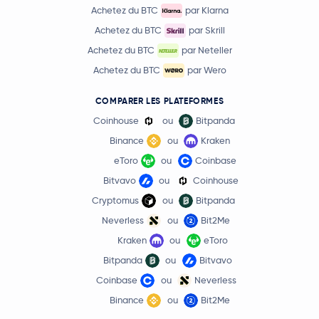
Achetez du BTC
par Klarna
Achetez du BTC
par Skrill
Achetez du BTC
par Neteller
Achetez du BTC
par Wero
COMPARER LES PLATEFORMES
Coinhouse
ou
Bitpanda
Binance
ou
Kraken
eToro
ou
Coinbase
Bitvavo
ou
Coinhouse
Cryptomus
ou
Bitpanda
Neverless
ou
Bit2Me
Kraken
ou
eToro
Bitpanda
ou
Bitvavo
Coinbase
ou
Neverless
Binance
ou
Bit2Me