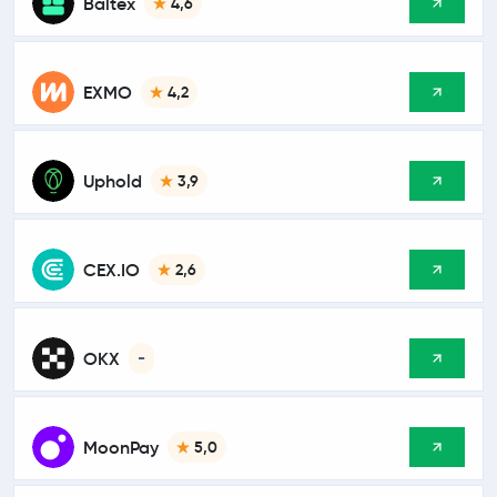
Baltex
4,6
EXMO
4,2
Uphold
3,9
CEX.IO
2,6
OKX
-
MoonPay
5,0