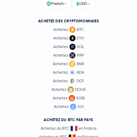
$
French
USD
ACHETEZ DES CRYPTOMONNAIES
Achetez
BTC
Achetez
ETH
Achetez
SOL
Achetez
XRP
Achetez
BNB
Achetez
ADA
Achetez
DOT
Achetez
DOGE
Achetez
SHIB
Achetez
SUI
ACHETEZ DU BTC PAR PAYS
Achetez du BTC
en France
Achetez du BTC
en Belgique