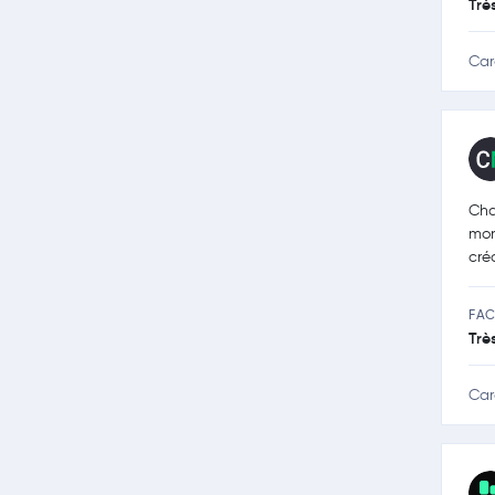
Trè
Car
Cha
mon
cré
FAC
Trè
Car