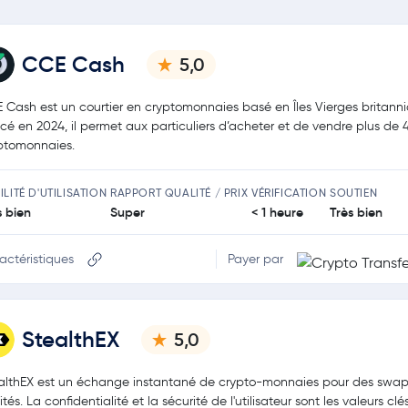
CCE Cash
5,0
 Cash est un courtier en cryptomonnaies basé en Îles Vierges britanni
cé en 2024, il permet aux particuliers d’acheter et de vendre plus de 
ptomonnaies.
ILITÉ D'UTILISATION
RAPPORT QUALITÉ / PRIX
VÉRIFICATION
SOUTIEN
s bien
Super
< 1 heure
Très bien
actéristiques
Payer par
StealthEX
5,0
althEX est un échange instantané de crypto-monnaies pour des swa
mités. La confidentialité et la sécurité de l'utilisateur sont les valeurs clés