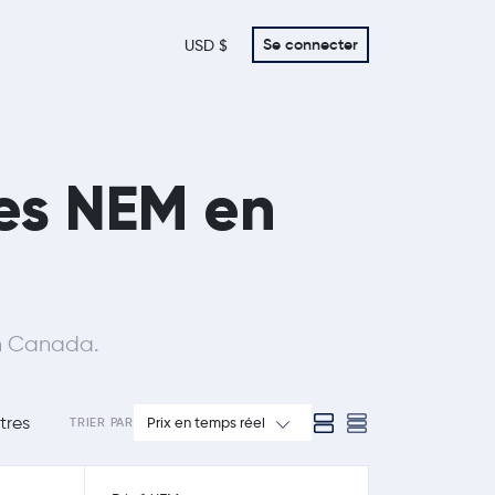
Se connecter
USD $
des NEM en
en Canada.
tres
Prix en temps réel
TRIER PAR