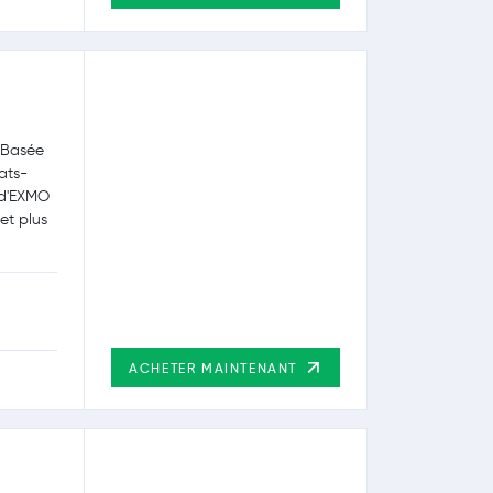
 Basée
ats-
 d'EXMO
 et plus
ACHETER MAINTENANT