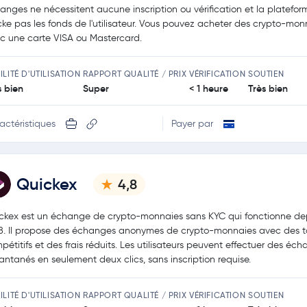
anges ne nécessitent aucune inscription ou vérification et la platefor
cke pas les fonds de l'utilisateur. Vous pouvez acheter des crypto-mon
c une carte VISA ou Mastercard.
ILITÉ D'UTILISATION
RAPPORT QUALITÉ / PRIX
VÉRIFICATION
SOUTIEN
s bien
Super
< 1 heure
Très bien
actéristiques
Payer par
Quickex
4,8
ckex est un échange de crypto-monnaies sans KYC qui fonctionne de
8. Il propose des échanges anonymes de crypto-monnaies avec des 
pétitifs et des frais réduits. Les utilisateurs peuvent effectuer des éc
tantanés en seulement deux clics, sans inscription requise.
ILITÉ D'UTILISATION
RAPPORT QUALITÉ / PRIX
VÉRIFICATION
SOUTIEN