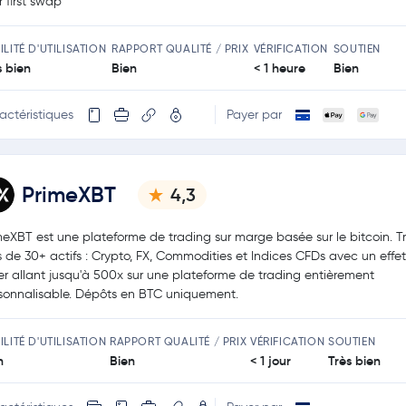
r first swap
ILITÉ D'UTILISATION
RAPPORT QUALITÉ / PRIX
VÉRIFICATION
SOUTIEN
s bien
Bien
< 1 heure
Bien
actéristiques
Payer par
PrimeXBT
4,3
meXBT est une plateforme de trading sur marge basée sur le bitcoin. Tr
s de 30+ actifs : Crypto, FX, Commodities et Indices CFDs avec un effe
ier allant jusqu'à 500x sur une plateforme de trading entièrement
sonnalisable. Dépôts en BTC uniquement.
ILITÉ D'UTILISATION
RAPPORT QUALITÉ / PRIX
VÉRIFICATION
SOUTIEN
n
Bien
< 1 jour
Très bien