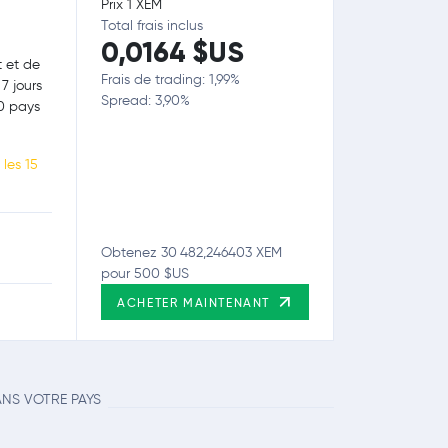
Prix 1 XEM
Total frais inclus
0,0164 $US
t et de
Frais de trading: 1,99%
7 jours
Spread: 3,90%
80 pays
les 15
Obtenez 30 482,246403 XEM
pour 500 $US
ACHETER MAINTENANT
ANS VOTRE PAYS