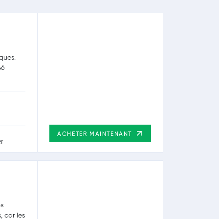
ques.
46
ACHETER MAINTENANT
ps
, car les