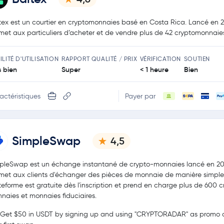
tex est un courtier en cryptomonnaies basé en Costa Rica. Lancé en 20
met aux particuliers d’acheter et de vendre plus de 42 cryptomonnaie
ILITÉ D'UTILISATION
RAPPORT QUALITÉ / PRIX
VÉRIFICATION
SOUTIEN
s bien
Super
< 1 heure
Bien
actéristiques
Payer par
SimpleSwap
4,5
pleSwap est un échange instantané de crypto-monnaies lancé en 20
met aux clients d'échanger des pièces de monnaie de manière simple
teforme est gratuite dès l'inscription et prend en charge plus de 600 c
naies et monnaies fiduciaires.
Get $50 in USDT by signing up and using "CRYPTORADAR" as promo c