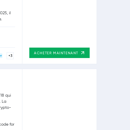
25, il
s.
ACHETER MAINTENANT
+3
18 qui
. La
rypto-
ode for