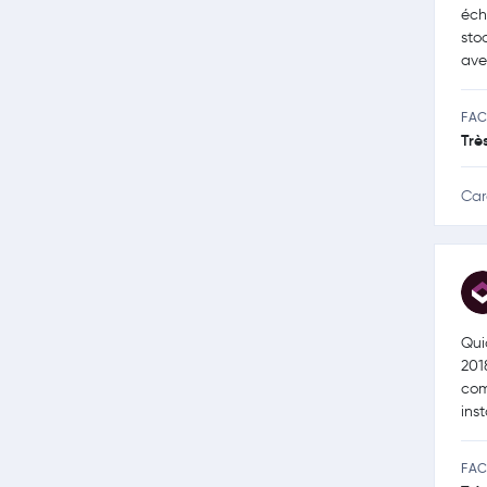
éch
sto
ave
FAC
Trè
Car
Qui
201
com
ins
FAC