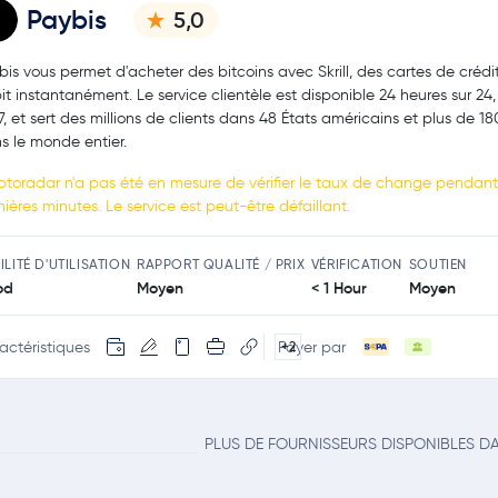
Paybis
5,0
bis vous permet d'acheter des bitcoins avec Skrill, des cartes de crédi
it instantanément. Le service clientèle est disponible 24 heures sur 24, 
 7, et sert des millions de clients dans 48 États américains et plus de 1
s le monde entier.
ptoradar n'a pas été en mesure de vérifier le taux de change pendant 
nières minutes. Le service est peut-être défaillant.
ILITÉ D'UTILISATION
RAPPORT QUALITÉ / PRIX
VÉRIFICATION
SOUTIEN
od
Moyen
< 1 Hour
Moyen
actéristiques
Payer par
+2
PLUS DE FOURNISSEURS DISPONIBLES D