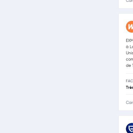
Car
EXM
à L
Uni
com
de 
FAC
Trè
Car