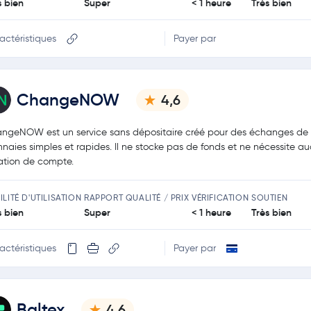
s bien
Super
< 1 heure
Très bien
actéristiques
Payer par
ChangeNOW
4,6
ngeNOW est un service sans dépositaire créé pour des échanges de 
naies simples et rapides. Il ne stocke pas de fonds et ne nécessite a
ation de compte.
ILITÉ D'UTILISATION
RAPPORT QUALITÉ / PRIX
VÉRIFICATION
SOUTIEN
s bien
Super
< 1 heure
Très bien
actéristiques
Payer par
Baltex
4,6