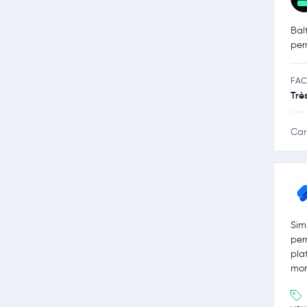
Bal
per
FAC
Trè
Car
Sim
per
pla
mon