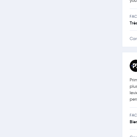
you
FAC
Trè
Car
Pri
plu
lev
per
FAC
Bie