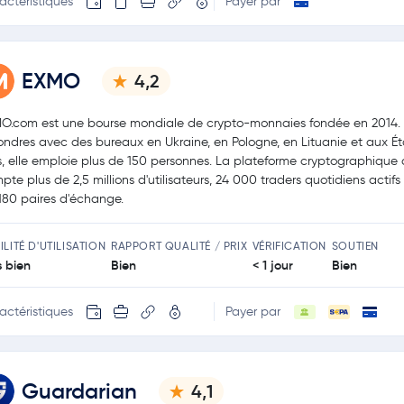
actéristiques
Payer par
EXMO
4,2
O.com est une bourse mondiale de crypto-monnaies fondée en 2014.
ondres avec des bureaux en Ukraine, en Pologne, en Lituanie et aux Ét
s, elle emploie plus de 150 personnes. La plateforme cryptographique
pte plus de 2,5 millions d'utilisateurs, 24 000 traders quotidiens actifs
180 paires d'échange.
ILITÉ D'UTILISATION
RAPPORT QUALITÉ / PRIX
VÉRIFICATION
SOUTIEN
s bien
Bien
< 1 jour
Bien
actéristiques
Payer par
Guardarian
4,1