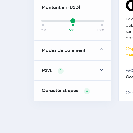
Montant en (
USD
)
Pay
déb
250
500
1,000
sur
dan
Cry
Modes de paiement
der
Pays
FAC
1
Go
Caractéristiques
2
Car