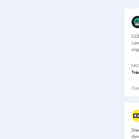
CCE
Lan
cry
FAC
Trè
Car
Ste
illi