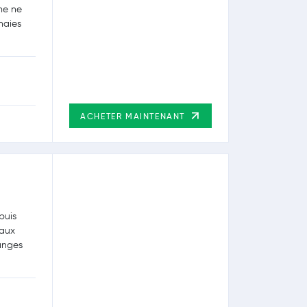
me ne
naies
ACHETER MAINTENANT
puis
taux
hanges