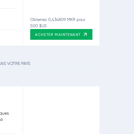
Obtenez 0,434809 MKR pour
500 $US
ACHETER MAINTENANT
ANS VOTRE PAYS
ques.
46