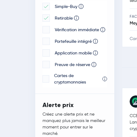
seu
Simple-Buy
POLI-pay
FAC
Retirable
Veloxxa
Mo
Vérification immédiate
Car
Portefeuille intégré
Application mobile
Preuve de réserve
Cartes de
cryptomonnaies
Alerte prix
Créez une alerte prix et ne
CCE
manquez plus jamais le meilleur
Lan
moment pour entrer sur le
cry
marché.