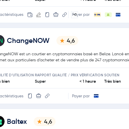
actéristiques
Payer par
+1
ChangeNOW
4,6
ngeNOW est un courtier en cryptomonnaies basé en Belize. Lancé en 2
met aux particuliers d’acheter et de vendre plus de 247 cryptomonnai
ILITÉ D'UTILISATION
RAPPORT QUALITÉ / PRIX
VÉRIFICATION
SOUTIEN
s bien
Super
< 1 heure
Très bien
actéristiques
Payer par
Baltex
4,6