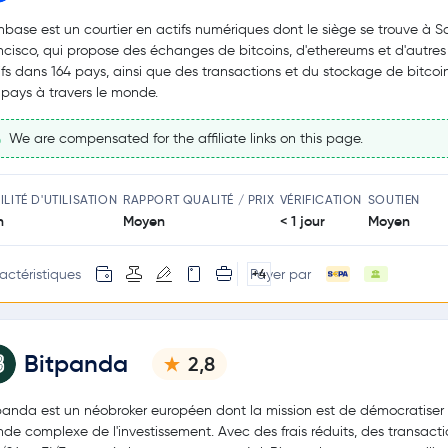
nbase est un courtier en actifs numériques dont le siège se trouve à S
ncisco, qui propose des échanges de bitcoins, d'ethereums et d'autres
ifs dans 164 pays, ainsi que des transactions et du stockage de bitcoi
 pays à travers le monde.
We are compensated for the affiliate links on this page.
ILITÉ D'UTILISATION
RAPPORT QUALITÉ / PRIX
VÉRIFICATION
SOUTIEN
n
Moyen
< 1 jour
Moyen
actéristiques
Payer par
+4
Bitpanda
2,8
panda est un néobroker européen dont la mission est de démocratiser 
de complexe de l'investissement. Avec des frais réduits, des transacti