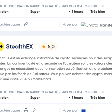
ILITÉ D'UTILISATION
RAPPORT QUALITÉ / PRIX
VÉRIFICATION
SOUTIEN
s bien
Super
< 1 heure
Très bien
actéristiques
Payer par
StealthEX
5,0
althEX est un échange instantané de crypto-monnaies pour des swa
mités. La confidentialité et la sécurité de l'utilisateur sont les valeurs clés
anges ne nécessitent aucune inscription ou vérification et la platefor
cke pas les fonds de l'utilisateur. Vous pouvez acheter des crypto-mon
c une carte VISA ou Mastercard.
ILITÉ D'UTILISATION
RAPPORT QUALITÉ / PRIX
VÉRIFICATION
SOUTIEN
s bien
Super
< 1 heure
Très bien
actéristiques
Payer par