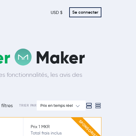
Se connecter
USD $
er
Maker
s fonctionnalités, les avis des
filtres
Prix en temps réel
TRIER PAR
SPONSORISÉ
Prix 1 MKR
Total frais inclus