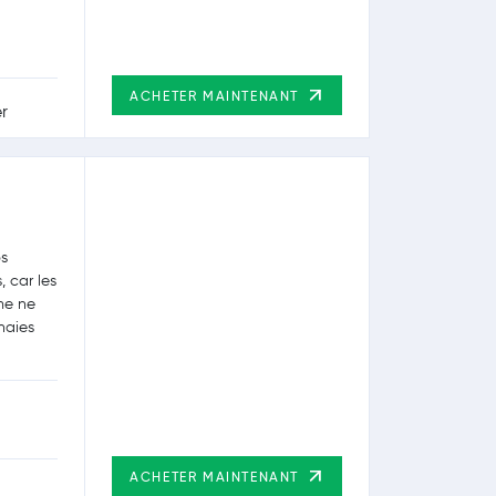
ACHETER MAINTENANT
ps
, car les
me ne
naies
ACHETER MAINTENANT