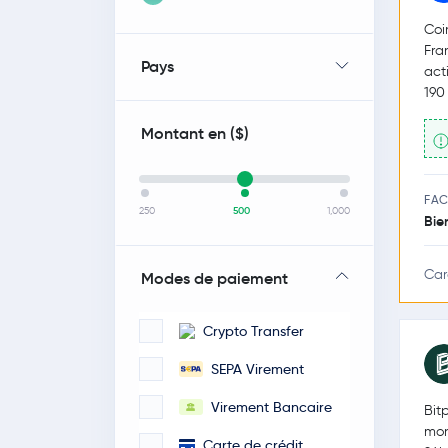
Coi
Fra
Pays
act
190
Montant en (
$
)
FAC
250
500
1,000
Bie
Car
Modes de paiement
Crypto Transfer
SEPA Virement
Virement Bancaire
Bit
mon
Carte de crédit