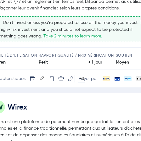
/24 et 7j/7 et un règlement en temps réel, Bitpanda permet aux utilis
façonner leur avenir financier, selon leurs propres conditions.
Don’t invest unless you’re prepared to lose all the money you invest. T
high-risk investment and you should not expect to be protected if
mething goes wrong.
Take 2 minutes to learn more.
ILITÉ D'UTILISATION
RAPPORT QUALITÉ / PRIX
VÉRIFICATION
SOUTIEN
yen
Petit
< 1 jour
Moyen
actéristiques
Payer par
+3
Wirex
ex est une plateforme de paiement numérique qui fait le lien entre les
naies et la finance traditionnelle, permettant aux utilisateurs d'achete
enir et de dépenser des monnaies fiduciaires et numériques à l'aide d