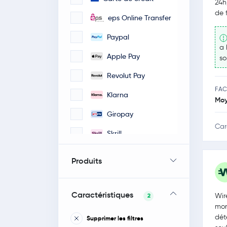
24h
de 
eps Online Transfer
Paypal
a 
Apple Pay
so
Revolut Pay
FAC
Klarna
Mo
Giropay
Car
Skrill
iDeal
Produits
Google Pay
Faster Payments
Caractéristiques
Wir
2
mon
Bancontact / Mister
dét
Supprimer les filtres
Cash