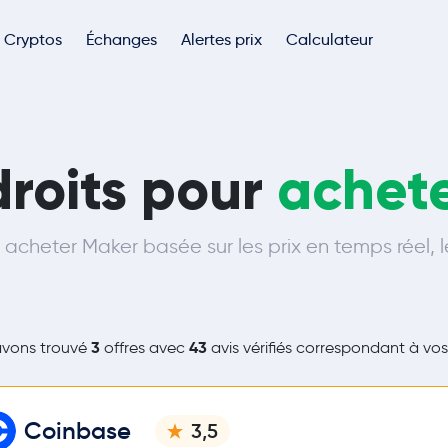
Cryptos
Échanges
Alertes prix
Calculateur
droits pour
achet
acheter Maker basée sur les prix en temps réel, le
3
43
avons trouvé
offres avec
avis vérifiés correspondant à vos 
Coinbase
3,5