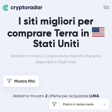
I siti migliori per
comprare Terra in
Stati Uniti
Abbiamo trovato 3 criptovaluta mercati che sono
disponibili in Stati Uniti.
Mostra filtri
2
LUNA
Abbiamo trovato
offerte per acquistare
Prezzo in tempo reale