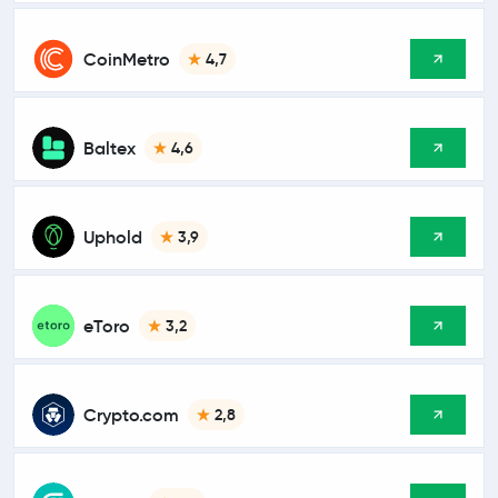
CoinMetro
4,7
Baltex
4,6
Uphold
3,9
eToro
3,2
Crypto.com
2,8