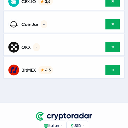
CEX.IO
2,6
CoinJar
-
OKX
-
BitMEX
4,5
$
Italian
USD