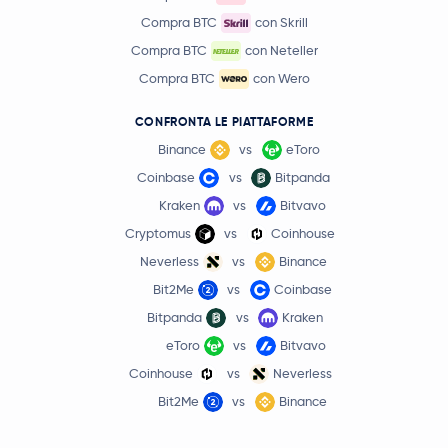
Compra BTC
con Skrill
Compra BTC
con Neteller
Compra BTC
con Wero
CONFRONTA LE PIATTAFORME
Binance
vs
eToro
Coinbase
vs
Bitpanda
Kraken
vs
Bitvavo
Cryptomus
vs
Coinhouse
Neverless
vs
Binance
Bit2Me
vs
Coinbase
Bitpanda
vs
Kraken
eToro
vs
Bitvavo
Coinhouse
vs
Neverless
Bit2Me
vs
Binance