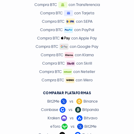
Compra BTC
con Transferencia
Compra BTC
con Tarjeta
Compra BTC
con SEPA
Compra BTC
con PayPal
Compra BTC
con Apple Pay
Compra BTC
con Google Pay
Compra BTC
con Klarna
Compra BTC
con Skrill
Compra BTC
con Neteller
Compra BTC
con Wero
COMPARAR PLATAFORMAS
Bit2Me
vs
Binance
Coinbase
vs
Bitpanda
Kraken
vs
Bitvavo
eToro
vs
Bit2Me