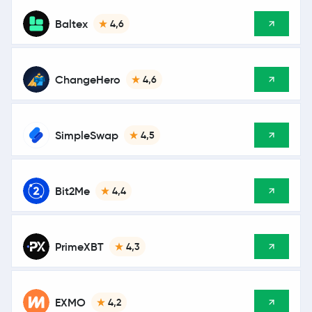
Baltex
4,6
ChangeHero
4,6
SimpleSwap
4,5
Bit2Me
4,4
PrimeXBT
4,3
EXMO
4,2