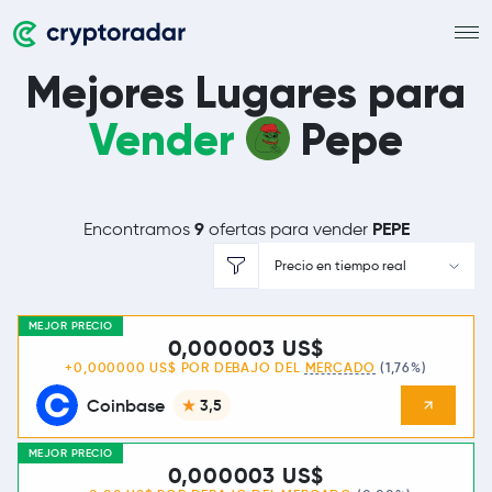
Mejores Lugares para
Vender
Pepe
9
PEPE
Encontramos
ofertas para vender
Precio en tiempo real
PATROCINADO
MEJOR PRECIO
0,000003 US$
+0,000000 US$ POR DEBAJO DEL
MERCADO
(1,76%)
Coinbase
3,5
MEJOR PRECIO
0,000003 US$