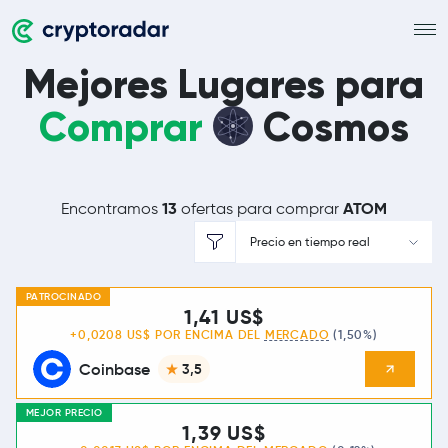
Mejores Lugares para
Comprar
Cosmos
13
ATOM
Encontramos
ofertas para comprar
Precio en tiempo real
PATROCINADO
1,41 US$
+0,0208 US$ POR ENCIMA DEL
MERCADO
(1,50%)
Coinbase
3,5
MEJOR PRECIO
1,39 US$