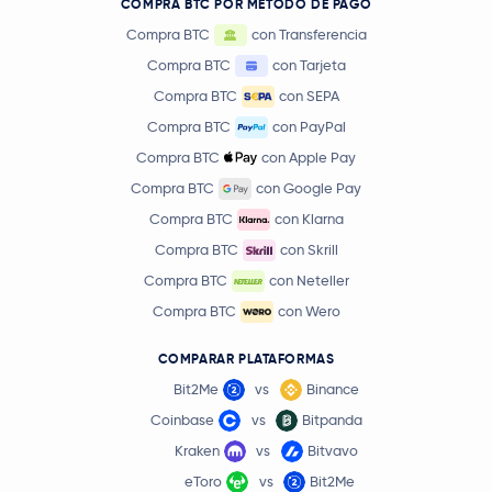
COMPRA BTC POR MÉTODO DE PAGO
Compra BTC
con Transferencia
Compra BTC
con Tarjeta
Compra BTC
con SEPA
Compra BTC
con PayPal
Compra BTC
con Apple Pay
Compra BTC
con Google Pay
Compra BTC
con Klarna
Compra BTC
con Skrill
Compra BTC
con Neteller
Compra BTC
con Wero
COMPARAR PLATAFORMAS
Bit2Me
vs
Binance
Coinbase
vs
Bitpanda
Kraken
vs
Bitvavo
eToro
vs
Bit2Me