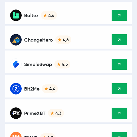
Baltex
4,6
ChangeHero
4,6
SimpleSwap
4,5
Bit2Me
4,4
PrimeXBT
4,3