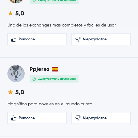
VeChain
VET
5,0
Dash
DASH
Uno de los exchanges mas completos y fáciles de usar
Tezos
XTZ
Pomocne
Nieprzydatne
IOTA
IOTA
Polygon
MATIC
Ppjerez
Neo
NEO
Zweryfikowany użytkownik
5,0
Maker
MKR
Magnífico para noveles en el mundo cripto.
Basic Attention Token
BAT
Pomocne
Nieprzydatne
EOS
EOS