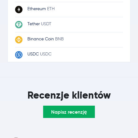
Ethereum
ETH
Tether
USDT
Binance Coin
BNB
USDC
USDC
Ripple
XRP
Solana
SOL
Recenzje klientów
TRON
TRX
Napisz recenzję
Dogecoin
DOGE
Zcash
ZEC