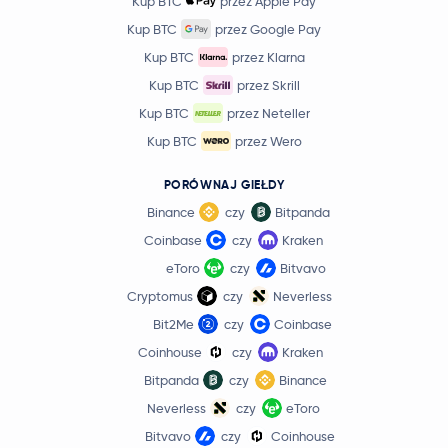
Kup BTC
przez Apple Pay
Kup BTC
przez Google Pay
Kup BTC
przez Klarna
Kup BTC
przez Skrill
Kup BTC
przez Neteller
Kup BTC
przez Wero
PORÓWNAJ GIEŁDY
Binance
czy
Bitpanda
Coinbase
czy
Kraken
eToro
czy
Bitvavo
Cryptomus
czy
Neverless
Bit2Me
czy
Coinbase
Coinhouse
czy
Kraken
Bitpanda
czy
Binance
Neverless
czy
eToro
Bitvavo
czy
Coinhouse