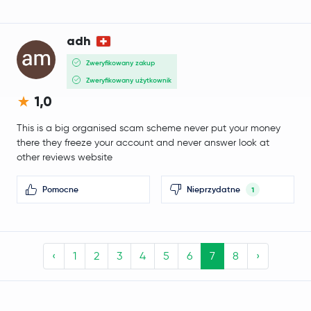
adh
Zweryfikowany zakup
Zweryfikowany użytkownik
1,0
This is a big organised scam scheme never put your money
there they freeze your account and never answer look at
other reviews website
Pomocne
Nieprzydatne
1
‹
1
2
3
4
5
6
7
8
›