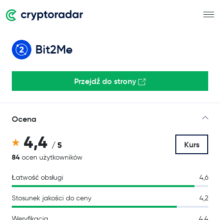
Bit2Me
Przejdź do strony
Ocena
4,4
Kurs
/ 5
84
ocen użytkowników
Łatwość obsługi
4,6
Stosunek jakości do ceny
4,2
Weryfikacja
4,4