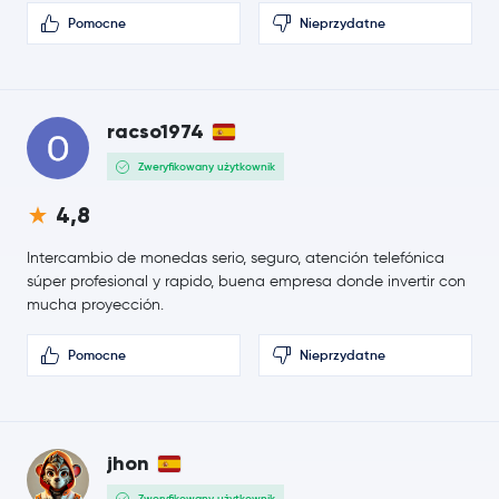
Avalanche
AVAX
Pomocne
Nieprzydatne
Sui
SUI
Uniswap
UNI
racso1974
Zweryfikowany użytkownik
NEAR Protocol
NEAR
4,8
Aave
AAVE
Intercambio de monedas serio, seguro, atención telefónica
súper profesional y rapido, buena empresa donde invertir con
Pepe
PEPE
mucha proyección.
Filecoin
FIL
Pomocne
Nieprzydatne
Cosmos
ATOM
Aptos
APT
jhon
Zweryfikowany użytkownik