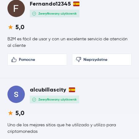
Fernando12345
Cardano
ADA
Zweryfikowany użytkownik
Monero
XMR
5,0
Chainlink
LINK
B2M es fácil de usar y con un excelente servicio de atención
al cliente
Stellar Lumens
XLM
Pomocne
Nieprzydatne
Bitcoin Cash
BCH
Toncoin
TON
alcubillascity
Litecoin
LTC
Zweryfikowany użytkownik
5,0
SHIBA INU
SHIB
Uno de los mejores sitios que he utilizado y utilizo para
Polkadot
DOT
criptomonedas